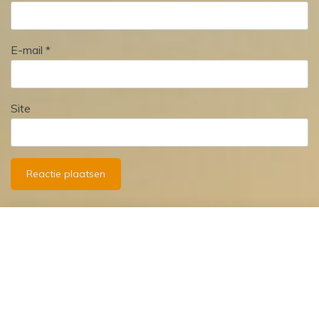
E-mail
*
Site