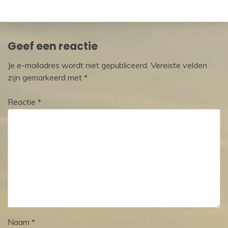
Geef een reactie
Je e-mailadres wordt niet gepubliceerd.
Vereiste velden
zijn gemarkeerd met
*
Reactie
*
Naam
*